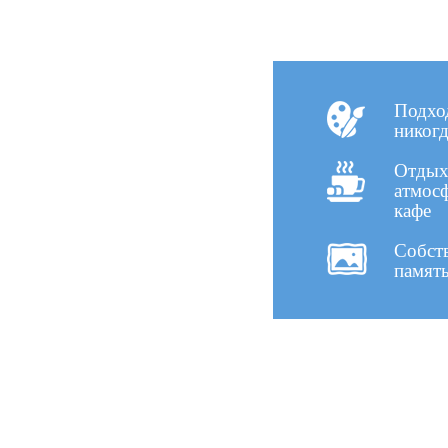
Подход
никогд
Отдых
атмосф
кафе
Собств
памят