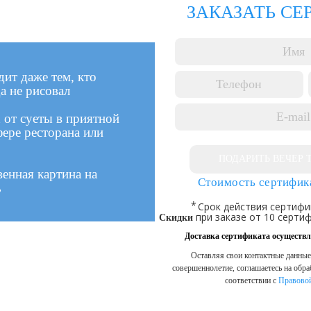
ЗАКАЗАТЬ СЕ
ит даже тем, кто
а не рисовал
 от суеты в приятной
ере ресторана или
ПОДАРИТЬ ВЕЧЕР 
енная картина на
Стоимость сертифика
ь
Срок действия сертифи
при заказе от 10 сертиф
Скидки
Доставка сертификата осуществ
Оставляя свои контактные данные
совершеннолетие, соглашаетесь на обр
соответствии с
Правово