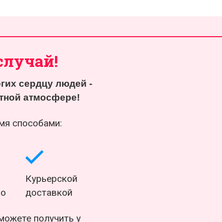
случай!
гих сердцу людей -
Надоели банальные подарки?
Желаете удивить друга?
ютной атмосфере!
Подарите взрыв эмоций со вкусом вдохновен
мя способами:
и незабываемых впечателний!
Курьерской
но
доставкой
ожете получить у