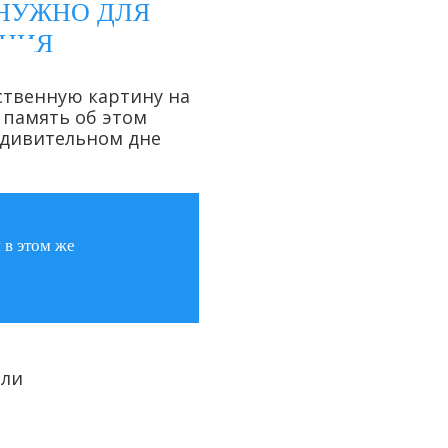
 НУЖНО ДЛЯ
ЕНИЯ
си.
обстановку,
ственную картину на
зарядит
память об этом
за
по полной
удивительном дне
 в этом же
или