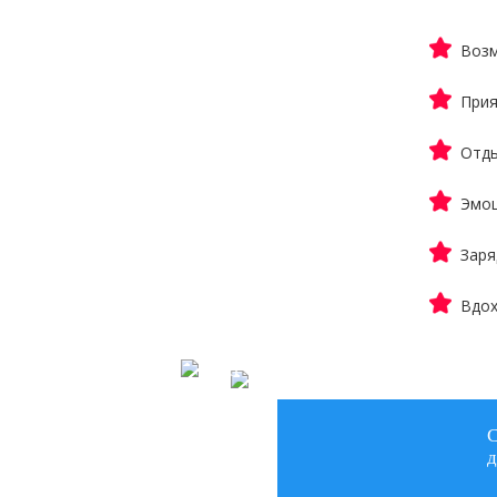
Возм
Прия
Отды
Эмоц
Заря
Вдох
С
д