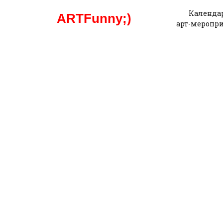
Календа
ARTFunny;)
арт-меропр