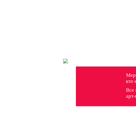
Меро
кто 
Все 
арт-