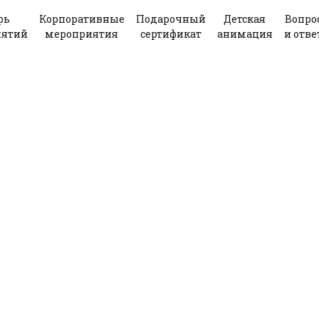
рь
Корпоративные
Подарочный
Детская
Вопро
иятий
мероприятия
сертификат
анимация
и отв
Подарите другу захватывающее мероприятие
профессиональным художником в Москве